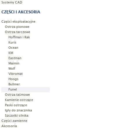
Systemy CAD
CZĘŚCI I AKCESORIA
Części eksploatacyjne
Ostrza pionowe
Ostrza tarczowe
Hoffman i Rak
Kuris
Ocean
KM
Eastman
Maimin
Wolf
Vibromat
Hoogs
Bullmer
Funel
Ostrza taśmowe
Kamienie ostrzące
Paski ostrzące
Igły do znacznika
Szczotki silnika
Części zamienne
Akcesoria