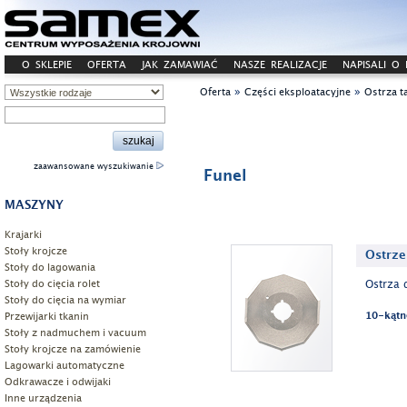
O SKLEPIE
OFERTA
JAK ZAMAWIAĆ
NASZE REALIZACJE
NAPISALI O
»
»
Oferta
Części eksploatacyjne
Ostrza t
zaawansowane wyszukiwanie
Funel
MASZYNY
Krajarki
Stoły krojcze
Ostrze
Stoły do lagowania
Stoły do cięcia rolet
Ostrza 
Stoły do cięcia na wymiar
Przewijarki tkanin
10-kątn
Stoły z nadmuchem i vacuum
Stoły krojcze na zamówienie
Lagowarki automatyczne
Odkrawacze i odwijaki
Inne urządzenia