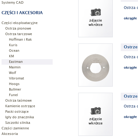
Systemy CAD
Ostrza 
CZĘŚCI I AKCESORIA
okrągłe
Części eksploatacyjne
Ostrza pionowe
Ostrza tarczowe
Hoffman i Rak
Kuris
Ostrze
Ocean
KM
Ostrza 
Eastman
Maimin
okrągłe
Wolf
Vibromat
Hoogs
Bullmer
Funel
Ostrze
Ostrza taśmowe
Kamienie ostrzące
Ostrza 
Paski ostrzące
Igły do znacznika
okrągłe
Szczotki silnika
Części zamienne
Akcesoria