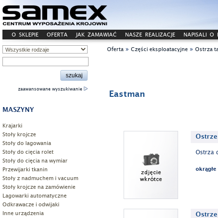
O SKLEPIE
OFERTA
JAK ZAMAWIAĆ
NASZE REALIZACJE
NAPISALI O
»
»
Oferta
Części eksploatacyjne
Ostrza t
zaawansowane wyszukiwanie
Eastman
MASZYNY
Krajarki
Stoły krojcze
Ostrze
Stoły do lagowania
Stoły do cięcia rolet
Ostrza 
Stoły do cięcia na wymiar
Przewijarki tkanin
okrągłe
Stoły z nadmuchem i vacuum
Stoły krojcze na zamówienie
Lagowarki automatyczne
Odkrawacze i odwijaki
Inne urządzenia
Ostrze