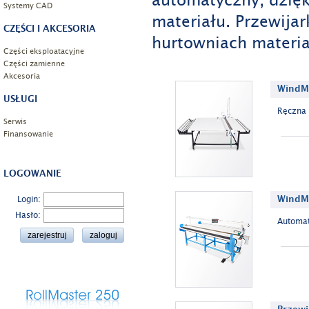
automatyczny, dzię
Systemy CAD
materiału.
Przewijar
CZĘŚCI I AKCESORIA
hurtowniach materi
Części eksploatacyjne
Części zamienne
Akcesoria
WindMa
USŁUGI
Ręczna 
Serwis
Finansowanie
LOGOWANIE
WindM
Login:
Hasło:
Automat