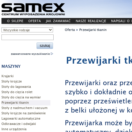
O SKLEPIE
OFERTA
JAK ZAMAWIAĆ
NASZE REALIZACJE
NAPISALI O
»
Oferta
Przewijarki tkanin
zaawansowane wyszukiwanie
Przewijarki t
MASZYNY
Krajarki
Przewijarki oraz pr
Stoły krojcze
Stoły do lagowania
szybko i dokładnie o
Stoły do cięcia rolet
Stoły do cięcia na wymiar
poprzez prześwietlen
Przewijarki tkanin
z belki ułożonej w k
Stoły z nadmuchem i vacuum
Stoły krojcze na zamówienie
Lagowarki automatyczne
Przewijarka może b
Odkrawacze i odwijaki
Inne urządzenia