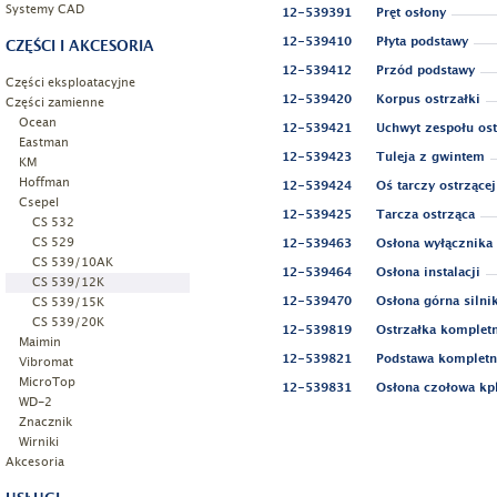
Systemy CAD
12-539391
Pręt osłony
12-539410
Płyta podstawy
CZĘŚCI I AKCESORIA
12-539412
Przód podstawy
Części eksploatacyjne
12-539420
Korpus ostrzałki
Części zamienne
Ocean
12-539421
Uchwyt zespołu ost
Eastman
12-539423
Tuleja z gwintem
KM
Hoffman
12-539424
Oś tarczy ostrzącej
Csepel
12-539425
Tarcza ostrząca
CS 532
CS 529
12-539463
Osłona wyłącznika
CS 539/10AK
12-539464
Osłona instalacji
CS 539/12K
CS 539/15K
12-539470
Osłona górna silni
CS 539/20K
12-539819
Ostrzałka komplet
Maimin
12-539821
Podstawa kompletn
Vibromat
MicroTop
12-539831
Osłona czołowa kpl
WD-2
Znacznik
Wirniki
Akcesoria