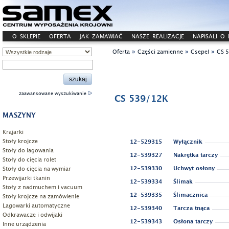
O SKLEPIE
OFERTA
JAK ZAMAWIAĆ
NASZE REALIZACJE
NAPISALI O
»
»
»
Oferta
Części zamienne
Csepel
CS 
zaawansowane wyszukiwanie
CS 539/12K
MASZYNY
Krajarki
Stoły krojcze
12-529315
Wyłącznik
Stoły do lagowania
12-539327
Nakrętka tarczy
Stoły do cięcia rolet
Stoły do cięcia na wymiar
12-539330
Uchwyt osłony
Przewijarki tkanin
12-539334
Ślimak
Stoły z nadmuchem i vacuum
12-539335
Ślimacznica
Stoły krojcze na zamówienie
Lagowarki automatyczne
12-539340
Tarcza tnąca
Odkrawacze i odwijaki
12-539343
Osłona tarczy
Inne urządzenia