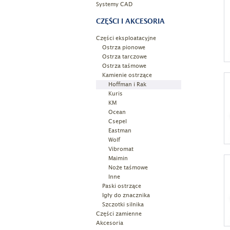
Systemy CAD
CZĘŚCI I AKCESORIA
Części eksploatacyjne
Ostrza pionowe
Ostrza tarczowe
Ostrza taśmowe
Kamienie ostrzące
Hoffman i Rak
Kuris
KM
Ocean
Csepel
Eastman
Wolf
Vibromat
Maimin
Noże taśmowe
Inne
Paski ostrzące
Igły do znacznika
Szczotki silnika
Części zamienne
Akcesoria