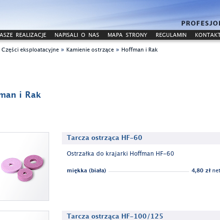
ASZE REALIZACJE
NAPISALI O NAS
MAPA STRONY
REGULAMIN
KONTAK
»
»
»
Części eksploatacyjne
Kamienie ostrzące
Hoffman i Rak
man i Rak
Tarcza ostrząca HF-60
Ostrzałka do krajarki Hoffman HF-60
miękka (biała)
4,80 zł
net
Tarcza ostrząca HF-100/125