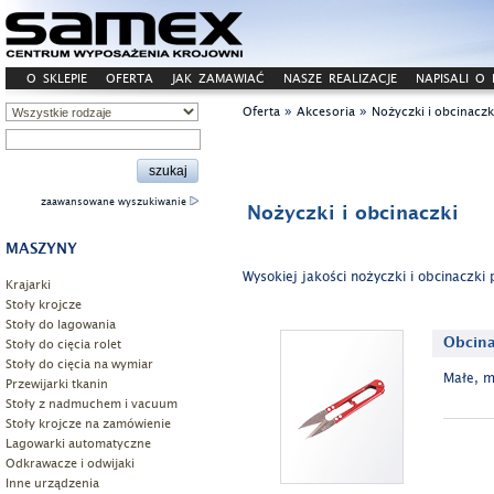
O SKLEPIE
OFERTA
JAK ZAMAWIAĆ
NASZE REALIZACJE
NAPISALI O
»
»
Oferta
Akcesoria
Nożyczki i obcinaczk
zaawansowane wyszukiwanie
Nożyczki i obcinaczki
MASZYNY
Wysokiej jakości nożyczki i obcinaczki
Krajarki
Stoły krojcze
Stoły do lagowania
Obcina
Stoły do cięcia rolet
Stoły do cięcia na wymiar
Małe, m
Przewijarki tkanin
Stoły z nadmuchem i vacuum
Stoły krojcze na zamówienie
Lagowarki automatyczne
Odkrawacze i odwijaki
Inne urządzenia