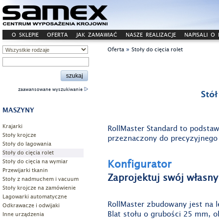
O SKLEPIE
OFERTA
JAK ZAMAWIAĆ
NASZE REALIZACJE
NAPISALI O
»
Oferta
Stoły do cięcia rolet
zaawansowane wyszukiwanie
Stół
MASZYNY
Krajarki
RollMaster Standard to podstawo
Stoły krojcze
przeznaczony do precyzyjnego c
Stoły do lagowania
Stoły do cięcia rolet
Konfigurator
Stoły do cięcia na wymiar
Przewijarki tkanin
Zaprojektuj swój własny 
Stoły z nadmuchem i vacuum
Stoły krojcze na zamówienie
Lagowarki automatyczne
RollMaster zbudowany jest na 
Odkrawacze i odwijaki
Blat stołu o grubości 25 mm,
Inne urządzenia