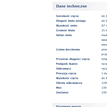
Dane techniczne
Szerokość cięcia:
do 
Długość blatu tylnego:
do 
Wysokość stołu:
87-
Grubość blatu:
25 
Stelaż stołu:
modu
lak
ele
Listwa dociskowa:
pne
prz
Przymiar długości cięcia:
list
Podajnik tkanin:
na w
Odkrawacz:
ręc
Precyzja cięcia:
1 m
Wysokość cięcia:
do 
Obroty odkrawacza:
120
Moc:
130
Zasilanie:
230
Dostępne wersje