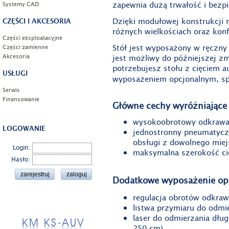
zapewnia dużą trwałość i bezp
Systemy CAD
Dzięki modułowej konstrukcji 
CZĘŚCI I AKCESORIA
różnych wielkościach oraz konf
Części eksploatacyjne
Stół jest wyposażony w ręczny
Części zamienne
Akcesoria
jest możliwy do późniejszej zm
potrzebujesz stołu z cięciem
USŁUGI
wyposażeniem opcjonalnym, s
Serwis
Finansowanie
Główne cechy wyróżniające 
wysokoobrotowy odkrawa
LOGOWANIE
jednostronny pneumatyczn
obsługi z dowolnego miej
Login:
maksymalna szerokość ci
Hasło:
Dodatkowe wyposażenie op
regulacja obrotów odkra
listwa przymiaru do odmie
laser do odmierzania długo
250 cm)