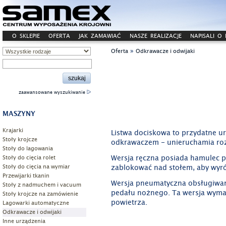
O SKLEPIE
OFERTA
JAK ZAMAWIAĆ
NASZE REALIZACJE
NAPISALI O
»
Oferta
Odkrawacze i odwijaki
zaawansowane wyszukiwanie
MASZYNY
Krajarki
Listwa dociskowa to przydatne u
Stoły krojcze
odkrawaczem - unieruchamia rozw
Stoły do lagowania
Wersja ręczna posiada hamulec p
Stoły do cięcia rolet
zablokować nad stołem, aby wyró
Stoły do cięcia na wymiar
Przewijarki tkanin
Wersja pneumatyczna obsługiwan
Stoły z nadmuchem i vacuum
pedału nożnego. Ta wersja wymag
Stoły krojcze na zamówienie
powietrza.
Lagowarki automatyczne
Odkrawacze i odwijaki
Inne urządzenia