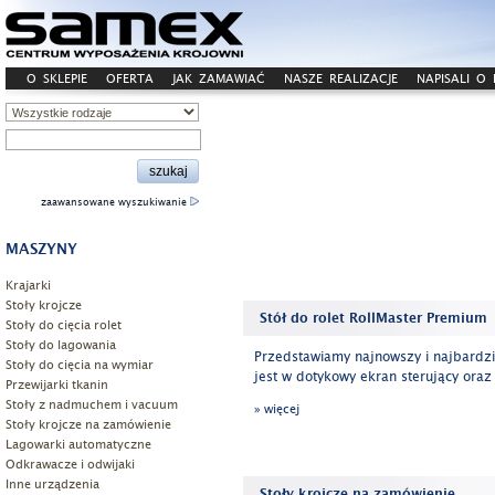
O SKLEPIE
OFERTA
JAK ZAMAWIAĆ
NASZE REALIZACJE
NAPISALI O
zaawansowane wyszukiwanie
MASZYNY
Krajarki
Stoły krojcze
Stół do rolet RollMaster Premium
Stoły do cięcia rolet
Stoły do lagowania
Przedstawiamy najnowszy i najbardzi
Stoły do cięcia na wymiar
jest w dotykowy ekran sterujący oraz 
Przewijarki tkanin
Stoły z nadmuchem i vacuum
» więcej
Stoły krojcze na zamówienie
Lagowarki automatyczne
Odkrawacze i odwijaki
Inne urządzenia
Stoły krojcze na zamówienie