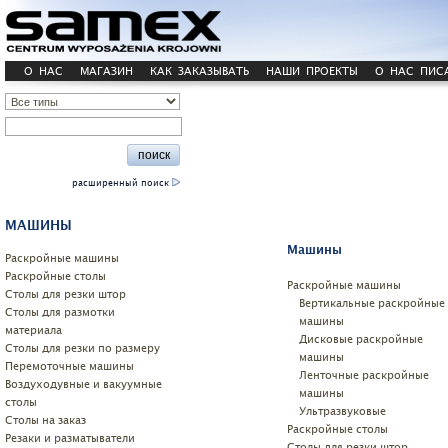
О НАС
МАГАЗИН
КАК ЗАКАЗЫВАТЬ
НАШИ ПРОЕКТЫ
О НАС ПИС
расширенный поиск
МАШИНЫ
Машины
Pаскройные машины
Раскройные столы
Pаскройные машины
Cтолы для резки штор
Вертикальные раскройные
Столы для размотки
машины
материала
Дисковые раскройные
Столы для резки по размеру
машины
Перемоточные машины
Ленточные раскройные
Воздуходувные и вакуумные
машины
столы
Ультразвуковые
Столы на заказ
Раскройные столы
Резаки и разматыватели
Cтолы для резки штор