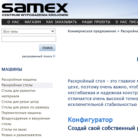
О НАС
МАГАЗИН
КАК ЗАКАЗЫВАТЬ
НАШИ ПРОЕКТЫ
О НАС ПИС
»
Коммерческое предложение
Раскройн
расширенный поиск
МАШИНЫ
Pаскройные машины
Раскройный стол - это главное
Раскройные столы
цехе, поэтому очень важно, что
Столы для размотки
несгибаемая и надежная констр
материала
отличается очень высокой точн
Cтолы для резки штор
исключительной стабильностью 
Столы для резки по размеру
Перемоточные машины
Конфигуратор
Воздуходувные и вакуумные
столы
Создай свой собственный
Столы на заказ
Резаки и разматыватели