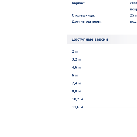
Каркас:
ста
пок
Столешница:
25 
Другие размеры:
под
Доступные версии
2 м
3,2 м
4,6 м
6 м
7,4 м
8,8 м
10,2 м
11,6 м