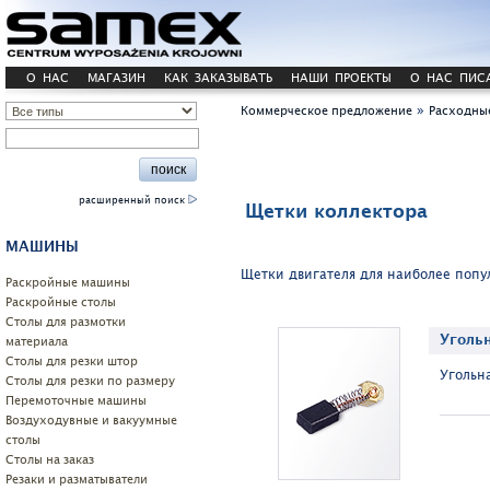
О НАС
МАГАЗИН
КАК ЗАКАЗЫВАТЬ
НАШИ ПРОЕКТЫ
О НАС ПИС
»
Коммерческое предложение
Расходны
расширенный поиск
Щетки коллектора
МАШИНЫ
Щетки двигателя для наиболее поп
Pаскройные машины
Раскройные столы
Столы для размотки
Уголь
материала
Cтолы для резки штор
Угольн
Столы для резки по размеру
Перемоточные машины
Воздуходувные и вакуумные
столы
Столы на заказ
Резаки и разматыватели