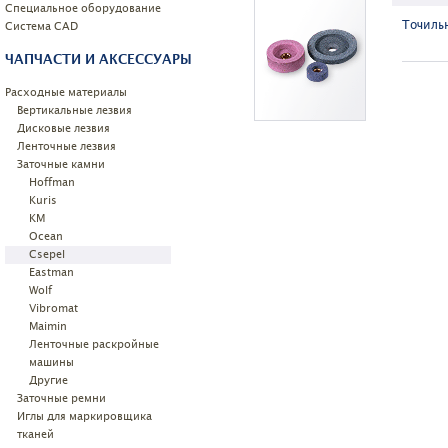
Специальное оборудование
Точиль
Системa CAD
ЧАПЧАСТИ И АКСЕССУАРЫ
Расходные материалы
Вертикальные лезвия
Дисковые лезвия
Ленточные лезвия
Заточные камни
Hoffman
Kuris
KM
Ocean
Csepel
Eastman
Wolf
Vibromat
Maimin
Ленточные раскройные
машины
Другие
Заточные ремни
Иглы для маркировщика
тканей