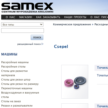
О НАС
МАГАЗИН
КАК ЗАКАЗЫВАТЬ
НАШИ ПРОЕКТЫ
О НАС ПИС
»
Коммерческое предложение
Расходны
расширенный поиск
Csepel
МАШИНЫ
Pаскройные машины
Раскройные столы
Точила
Столы для размотки
материала
Точиль
Cтолы для резки штор
Столы для резки по размеру
Перемоточные машины
Воздуходувные и вакуумные
столы
Столы на заказ
Резаки и разматыватели
Точил