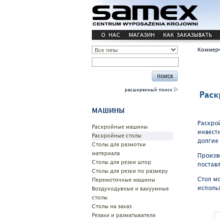
О НАС
МАГАЗИН
КАК ЗАКАЗЫВАТЬ
Коммерч
расширенный поиск
Раск
МАШИНЫ
Раскро
Pаскройные машины
инвест
Раскройные столы
долгие
Столы для размотки
материала
Произв
Cтолы для резки штор
постав
Столы для резки по размеру
Стол м
Перемоточные машины
исполь
Воздуходувные и вакуумные
столы
Столы на заказ
Резаки и разматыватели