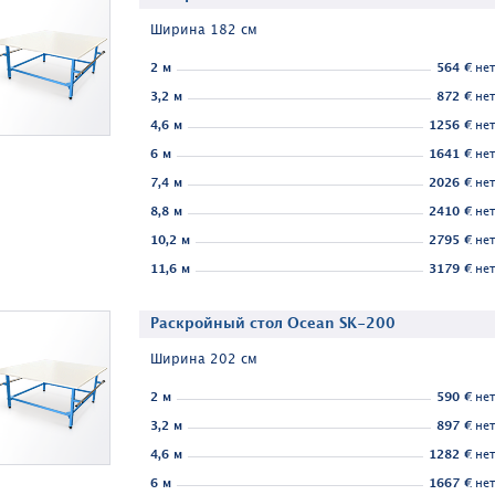
Ширина 182 см
2 м
564 €
нет
3,2 м
872 €
нет
4,6 м
1256 €
нет
6 м
1641 €
нет
7,4 м
2026 €
нет
8,8 м
2410 €
нет
10,2 м
2795 €
нет
11,6 м
3179 €
нет
Раскройный стол Ocean SK-200
Ширина 202 см
2 м
590 €
нет
3,2 м
897 €
нет
4,6 м
1282 €
нет
6 м
1667 €
нет