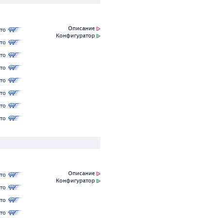
Описание
то
Конфигуратор
то
то
то
то
то
то
то
Описание
то
Конфигуратор
то
то
то