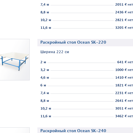
7,4 м
2051 €
нет
8,8 м
2436 €
нет
10,2 м
2821 €
нет
11,6 м
3205 €
нет
Раскройный стол Ocean SK-220
Ширина 222 см
2 м
641 €
нет
3,2 м
1000 €
нет
4,6 м
1410 €
нет
6 м
1821 €
нет
7,4 м
2231 €
нет
8,8 м
2641 €
нет
10,2 м
3051 €
нет
11,6 м
3462 €
нет
Раскройный стол Ocean SK-240