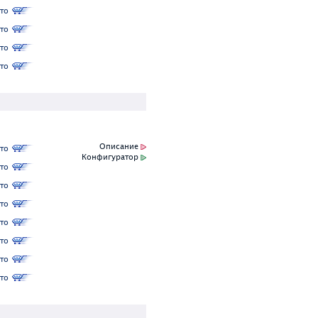
то
то
то
то
Описание
то
Конфигуратор
то
то
то
то
то
то
то