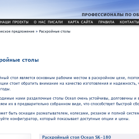
НАШИ ПРОЕКТЫ
О НАС ПИСАЛИ
КАРТА САЙТА
ПРАВИЛА
КОНТАКТЫ
»
еское предложение
Раскройные столы
ройные столы
йный стол является основным рабочим местом в раскройном цехе, поэт
иции стоит обратить внимание на качество изготовления и надежность, 
 годы.
одимые нами разделочные столы Ocean очень устойчивы, долговечны и в
ляем их в предварительно собранном виде, что способствует быстрой сб
ожет быть оснащен разматывателем, колесами, резаком и полной систе
зуйте конфигуратор, который показывает доступные опции и цены.
Раскройный стол Ocean SK-180