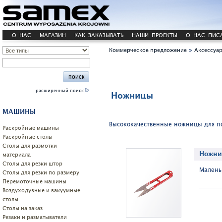
О НАС
МАГАЗИН
КАК ЗАКАЗЫВАТЬ
НАШИ ПРОЕКТЫ
О НАС ПИС
»
Коммерческое предложение
Аксессуа
расширенный поиск
Ножницы
МАШИНЫ
Высококачественные ножницы для п
Pаскройные машины
Раскройные столы
Столы для размотки
Hожни
материала
Cтолы для резки штор
Малень
Столы для резки по размеру
Перемоточные машины
Воздуходувные и вакуумные
столы
Столы на заказ
Резаки и разматыватели