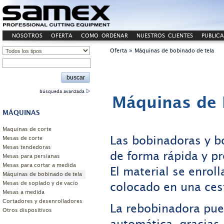
NOSOTROS
OFERTA
COMO ORDENAR
NUESTROS CLIENTES
PUBLIC
CONTACTO
»
Oferta
Máquinas de bobinado de tela
búsqueda avanzada
Máquinas de 
MÁQUINAS
Maquinas de corte
Las bobinadoras y b
Mesas de corte
Mesas tendedoras
de forma rápida y pr
Mesas para persianas
Mesas para cortar a medida
El material se enroll
Máquinas de bobinado de tela
colocado en una ces
Mesas de soplado y de vacío
Mesas a medida
Cortadores y desenrolladores
La rebobinadora pue
Otros dispositivos